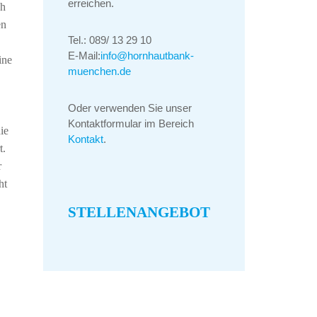
erreichen.
ch
en
Tel.: 089/ 13 29 10
E-Mail:
info@hornhautbank-
ine
muenchen.de
Oder verwenden Sie unser
Kontaktformular im Bereich
ie
Kontakt
.
t.
r
ht
STELLENA
NGEBOT