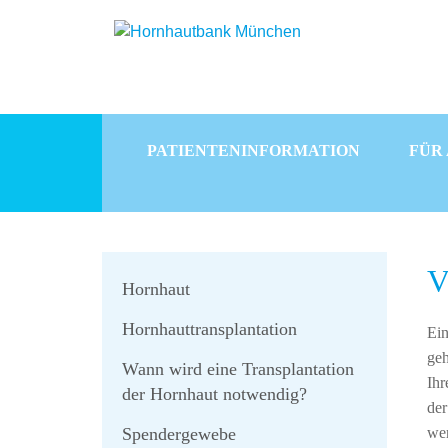
PATIENTENINFORMATION
FÜR
V
Hornhaut
Hornhauttransplantation
Ein
geh
Wann wird eine Transplantation
Ihr
der Hornhaut notwendig?
der
Spendergewebe
wer