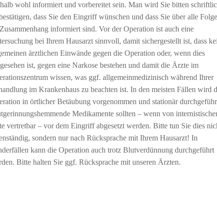
halb wohl informiert und vorbereitet sein. Man wird Sie bitten schriftli
bestätigen, dass Sie den Eingriff wünschen und dass Sie über alle Folg
Zusammenhang informiert sind. Vor der Operation ist auch eine
ersuchung bei Ihrem Hausarzt sinnvoll, damit sichergestellt ist, dass ke
gemeinen ärztlichen Einwände gegen die Operation oder, wenn dies
gesehen ist, gegen eine Narkose bestehen und damit die Ärzte im
rationszentrum wissen, was ggf. allgemeinmedizinisch während Ihrer
andlung im Krankenhaus zu beachten ist. In den meisten Fällen wird d
ration in örtlicher Betäubung vorgenommen und stationär durchgeführ
tgerinnungshemmende Medikamente sollten – wenn von internistische
te vertretbar – vor dem Eingriff abgesetzt werden. Bitte tun Sie dies nic
enständig, sondern nur nach Rücksprache mit Ihrem Hausarzt! In
derfällen kann die Operation auch trotz Blutverdünnung durchgeführt
den. Bitte halten Sie ggf. Rücksprache mit unseren Ärzten.