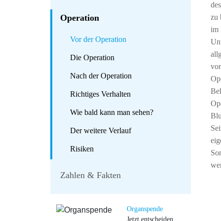
des
Operation
zu 
im 
Vor der Operation
Unt
all
Die Operation
vor
Nach der Operation
Ope
Beh
Richtiges Verhalten
Ope
Wie bald kann man sehen?
Blu
Sei
Der weitere Verlauf
eig
Risiken
Son
wer
Zahlen & Fakten
Organspende
Jetzt entscheiden