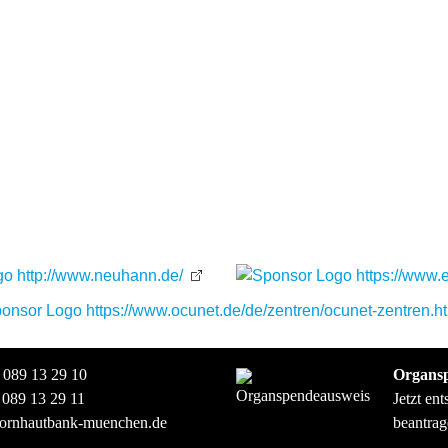
 089 13 29 10
Organs
 089 13 29 11
Jetzt en
ornhautbank-muenchen.de
beantrag